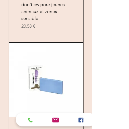
don't cry pour jeunes
animaux et zones
sensible
Цена
20,58 €
Savon solide Diamonds