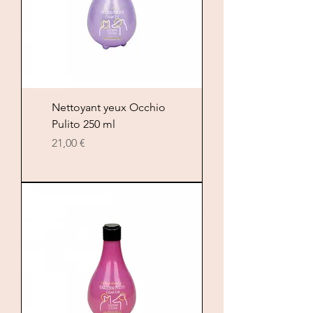
Nettoyant yeux Occhio
Pulito 250 ml
Цена
21,00 €