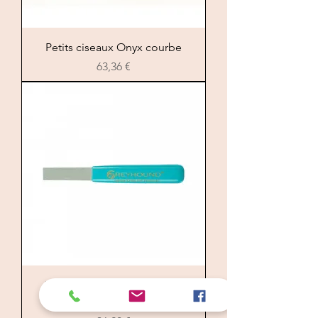
Petits ciseaux Onyx courbe
Цена
63,36 €
Pierre à épiler avec manche
Greyhound