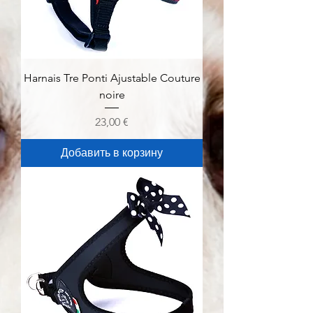
Harnais Tre Ponti Ajustable Couture
noire
Цена
23,00 €
Добавить в корзину