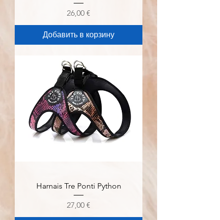
Цена
26,00 €
Добавить в корзину
Harnais Tre Ponti Python
Цена
27,00 €