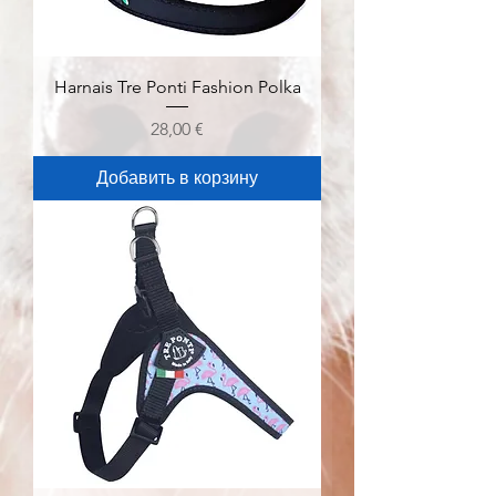
Harnais Tre Ponti Fashion Polka
Цена
28,00 €
Добавить в корзину